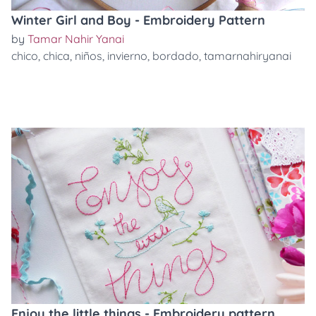
Winter Girl and Boy - Embroidery Pattern
by
Tamar Nahir Yanai
chico
,
chica
,
niños
,
invierno
,
bordado
,
tamarnahiryanai
Enjoy the little things - Embroidery pattern