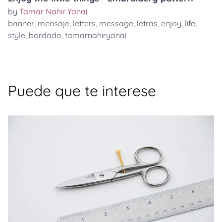
by
Tamar Nahir Yanai
banner
,
mensaje
,
letters
,
message
,
letras
,
enjoy
,
life
,
style
,
bordado
,
tamarnahiryanai
Puede que te interese