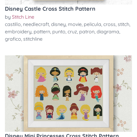
Disney Castle Cross Stitch Pattern
by
Stitch Line
castillo
,
needlecraft
,
disney
,
movie
,
pelicula
,
cross
,
stitch
,
embroidery
,
pattern
,
punto
,
cruz
,
patron
,
diagrama
,
grafico
,
stitchline
Disney Mini Princesses Cross Stitch Pattern