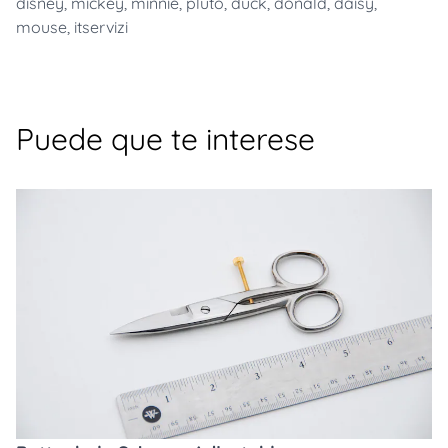
disney
,
mickey
,
minnie
,
pluto
,
duck
,
donald
,
daisy
,
mouse
,
itservizi
Puede que te interese