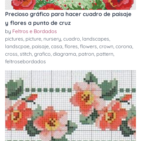
Precioso gráfico para hacer cuadro de paisaje
y flores a punto de cruz
by
Feltros e Bordados
pictures
,
picture
,
nursery
,
cuadro
,
landscapes
,
landscpae
,
paisaje
,
casa
,
flores
,
flowers
,
crown
,
corona
,
cross
,
stitch
,
grafico
,
diagrama
,
patron
,
pattern
,
feltrosebordados