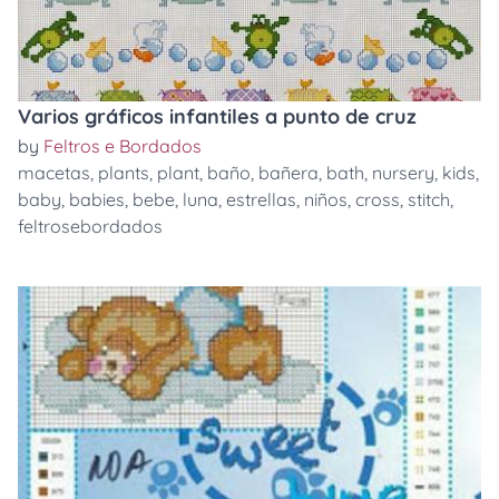
Varios gráficos infantiles a punto de cruz
by
Feltros e Bordados
macetas
,
plants
,
plant
,
baño
,
bañera
,
bath
,
nursery
,
kids
,
baby
,
babies
,
bebe
,
luna
,
estrellas
,
niños
,
cross
,
stitch
,
feltrosebordados