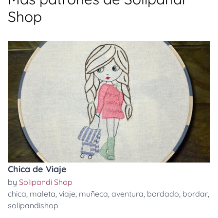
Shop
Chica de Viaje
by
Solipandi Shop
chica
,
maleta
,
viaje
,
muñeca
,
aventura
,
bordado
,
bordar
,
solipandishop