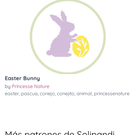
Easter Bunny
by
Princesse Nature
easter
,
pascua
,
conejo
,
conejito
,
animal
,
princessenature
Más patrones de Solipandi