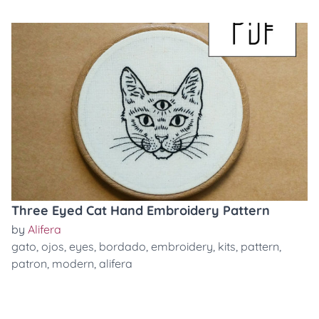
Three Eyed Cat Hand Embroidery Pattern
by
Alifera
gato
,
ojos
,
eyes
,
bordado
,
embroidery
,
kits
,
pattern
,
patron
,
modern
,
alifera