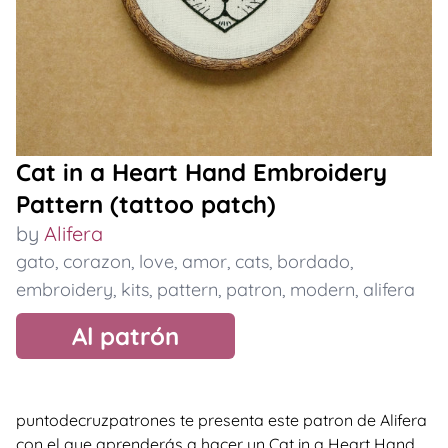
Cat in a Heart Hand Embroidery
Pattern (tattoo patch)
by
Alifera
gato
,
corazon
,
love
,
amor
,
cats
,
bordado
,
embroidery
,
kits
,
pattern
,
patron
,
modern
,
alifera
Al patrón
puntodecruzpatrones te presenta este patron de Alifera
con el que aprenderás a hacer un Cat in a Heart Hand