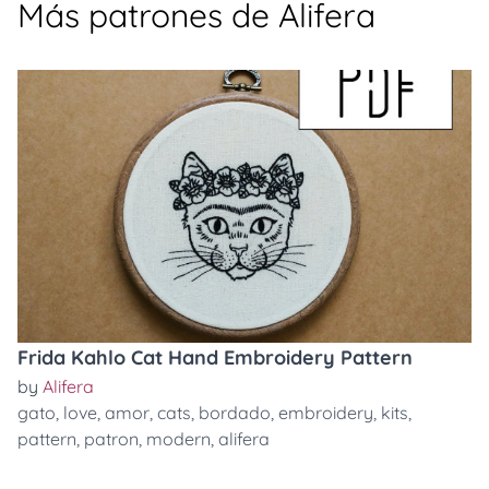
Más patrones de Alifera
Frida Kahlo Cat Hand Embroidery Pattern
by
Alifera
gato
,
love
,
amor
,
cats
,
bordado
,
embroidery
,
kits
,
pattern
,
patron
,
modern
,
alifera