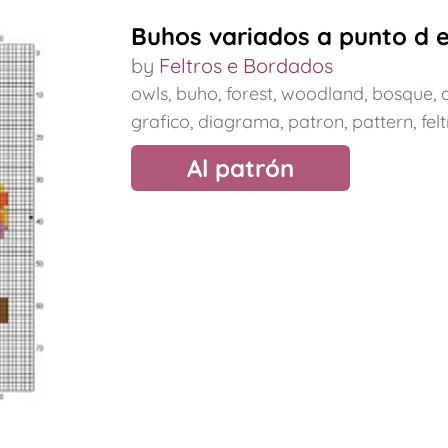
Buhos variados a punto d 
by
Feltros e Bordados
owls
,
buho
,
forest
,
woodland
,
bosque
,
grafico
,
diagrama
,
patron
,
pattern
,
fel
Al patrón