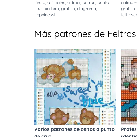
fiesta
,
animales
,
animal
,
patron
,
punto
,
animale
cruz
,
pattern
,
grafico
,
diagrama
,
grafico
,
happinesst
feltros
Más patrones de Feltro
Varios patrones de ositos a punto
Profes
de cruz
(denti