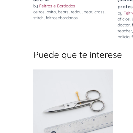
by
Feltros e Bordados
profeso
ositos
,
osito
,
bears
,
teddy
,
bear
,
cross
,
by
Felt
stitch
,
feltrosebordados
oficios
,
doctor
,
teacher
policia
,
Puede que te interese