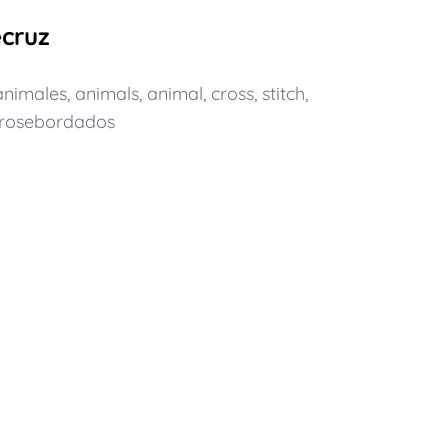
ecruz
animales
,
animals
,
animal
,
cross
,
stitch
,
trosebordados