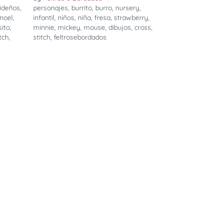
ideños
,
personajes
,
burrito
,
burro
,
nursery
,
noel
,
infantil
,
niños
,
niña
,
fresa
,
strawberry
,
sito
,
minnie
,
mickey
,
mouse
,
dibujos
,
cross
,
itch
,
stitch
,
feltrosebordados