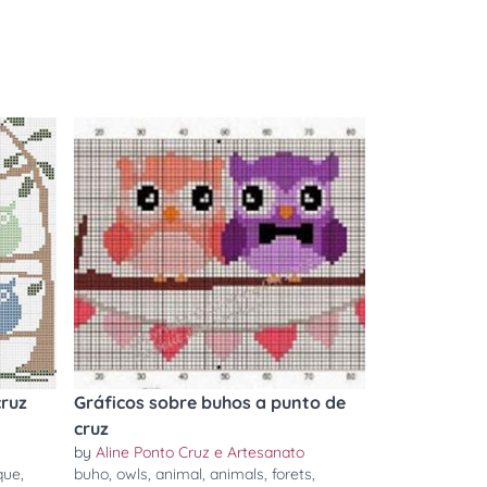
cruz
Gráficos sobre buhos a punto de
cruz
by
Aline Ponto Cruz e Artesanato
que
,
buho
,
owls
,
animal
,
animals
,
forets
,