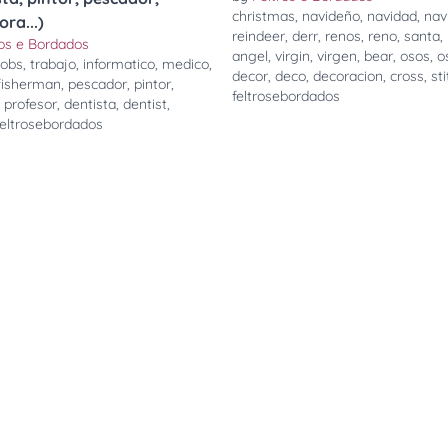
christmas
,
navideño
,
navidad
,
nav
ra...)
reindeer
,
derr
,
renos
,
reno
,
santa
,
ros e Bordados
angel
,
virgin
,
virgen
,
bear
,
osos
,
o
jobs
,
trabajo
,
informatico
,
medico
,
decor
,
deco
,
decoracion
,
cross
,
st
fisherman
,
pescador
,
pintor
,
feltrosebordados
,
profesor
,
dentista
,
dentist
,
feltrosebordados