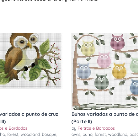
variados a punto de cruz
Buhos variados a punto de 
II)
(Parte II)
ros e Bordados
by
Feltros e Bordados
ho
,
forest
,
woodland
,
bosque
,
owls
,
buho
,
forest
,
woodland
,
bos