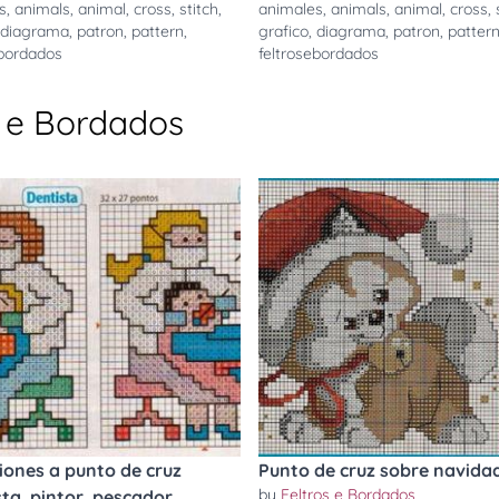
s
,
animals
,
animal
,
cross
,
stitch
,
animales
,
animals
,
animal
,
cross
,
diagrama
,
patron
,
pattern
,
grafico
,
diagrama
,
patron
,
patter
ebordados
feltrosebordados
s e Bordados
iones a punto de cruz
Punto de cruz sobre navida
by
Feltros e Bordados
sta, pintor, pescador,