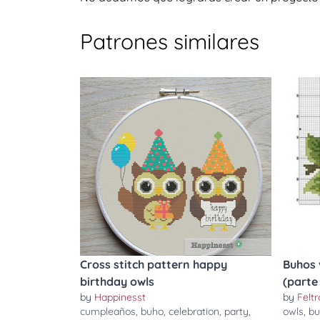
Patrones similares
Cross stitch pattern happy
Buhos 
birthday owls
(parte I
by
Happinesst
by
Felt
cumpleaños
,
buho
,
celebration
,
party
,
owls
,
bu