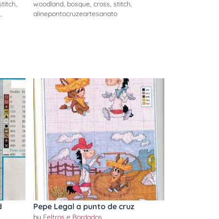
stitch
,
woodland
,
bosque
,
cross
,
stitch
,
n
,
alinepontocruzeartesanato
d
Pepe Legal a punto de cruz
by
Feltros e Bordados