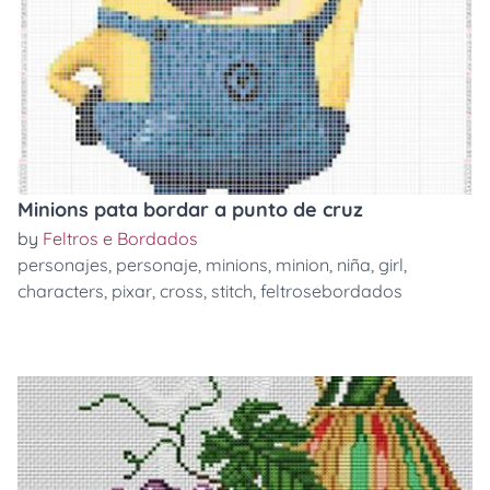
Minions pata bordar a punto de cruz
by
Feltros e Bordados
personajes
,
personaje
,
minions
,
minion
,
niña
,
girl
,
characters
,
pixar
,
cross
,
stitch
,
feltrosebordados