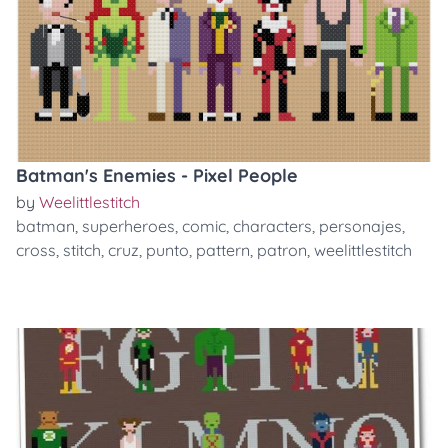
Batman's Enemies - Pixel People
by
Weelittlestitch
batman
,
superheroes
,
comic
,
characters
,
personajes
,
cross
,
stitch
,
cruz
,
punto
,
pattern
,
patron
,
weelittlestitch