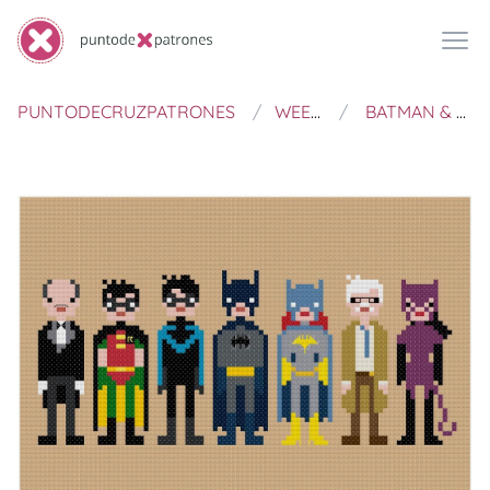
PUNTODECRUZPATRONES
WEELITTLESTITCH
BATMAN & FRIENDS - PIXEL PEOPLE