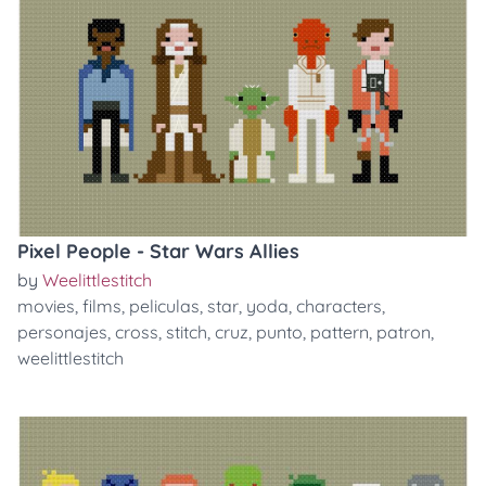
Pixel People - Star Wars Allies
by
Weelittlestitch
movies
,
films
,
peliculas
,
star
,
yoda
,
characters
,
personajes
,
cross
,
stitch
,
cruz
,
punto
,
pattern
,
patron
,
weelittlestitch