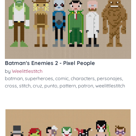
Batman's Enemies 2 - Pixel People
by
Weelittlestitch
batman
,
superheroes
,
comic
,
characters
,
personajes
,
cross
,
stitch
,
cruz
,
punto
,
pattern
,
patron
,
weelittlestitch