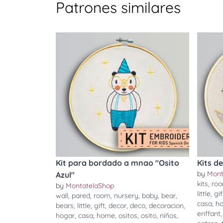
Patrones similares
Kit para bordado a mnao "Osito
Kits d
by
Mont
Azul"
kits
,
ro
by
MontatelaShop
little
,
gif
wall
,
pared
,
room
,
nursery
,
baby
,
bear
,
casa
,
h
bears
,
little
,
gift
,
decor
,
deco
,
decoracion
,
enffant
hogar
,
casa
,
home
,
ositos
,
osito
,
niños
,