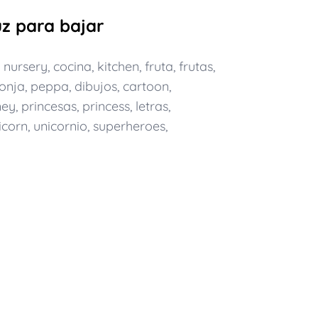
uz para bajar
,
nursery
,
cocina
,
kitchen
,
fruta
,
frutas
,
onja
,
peppa
,
dibujos
,
cartoon
,
ney
,
princesas
,
princess
,
letras
,
icorn
,
unicornio
,
superheroes
,