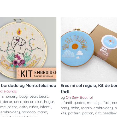
e bordado by Montatelashop
Eres mi sol regalo, Kit de b
atelaShop
fácil.
om
,
nursery
,
baby
,
bear
,
bears
,
by
Oh Sew Bootiful
t
,
decor
,
deco
,
decoracion
,
hogar
,
infantil
,
quotes
,
mensaje
,
facil
,
ea
ome
,
ositos
,
osito
,
niños
,
infantil
,
baby
,
bebe
,
regalo
,
embroidery
,
b
,
embroidery
,
bordado
,
mano
,
kits
,
pattern
,
patron
,
gift
,
needlew