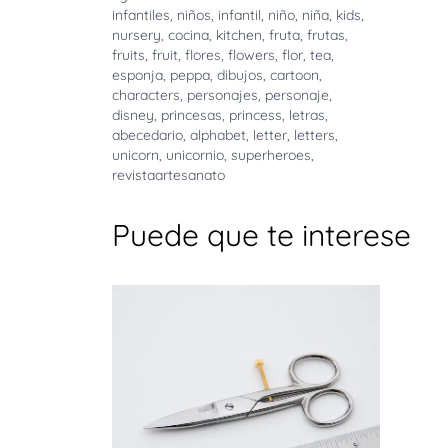
infantiles
,
niños
,
infantil
,
niño
,
niña
,
kids
,
nursery
,
cocina
,
kitchen
,
fruta
,
frutas
,
fruits
,
fruit
,
flores
,
flowers
,
flor
,
tea
,
esponja
,
peppa
,
dibujos
,
cartoon
,
characters
,
personajes
,
personaje
,
disney
,
princesas
,
princess
,
letras
,
abecedario
,
alphabet
,
letter
,
letters
,
unicorn
,
unicornio
,
superheroes
,
revistaartesanato
Puede que te interese