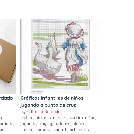
ordado
Gráficos infantiles de niños
jugando a punto de cruz
by
Feltros e Bordados
sy
,
picture
,
pictures
,
nursery
,
cuadro
,
niños
,
ordado
,
jugando
,
playing
,
balloons
,
globos
,
ork
,
cuerda
,
cometa
,
playa
,
beach
,
cross
,