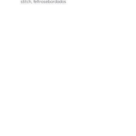
stitch
,
feltrosebordados