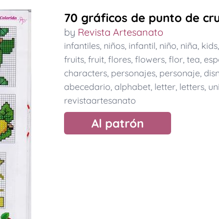
70 gráficos de punto de cr
by
Revista Artesanato
infantiles
,
niños
,
infantil
,
niño
,
niña
,
kids
fruits
,
fruit
,
flores
,
flowers
,
flor
,
tea
,
esp
characters
,
personajes
,
personaje
,
dis
abecedario
,
alphabet
,
letter
,
letters
,
un
revistaartesanato
Al patrón