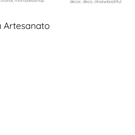
tutorial
,
montatelashop
decor
,
deco
,
ohsewbootiful
a Artesanato