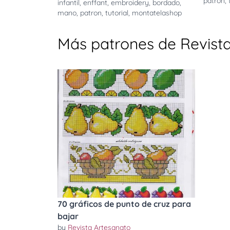
patron
,
infantil
,
enffant
,
embroidery
,
bordado
,
mano
,
patron
,
tutorial
,
montatelashop
Más patrones de Revist
70 gráficos de punto de cruz para
bajar
by
Revista Artesanato